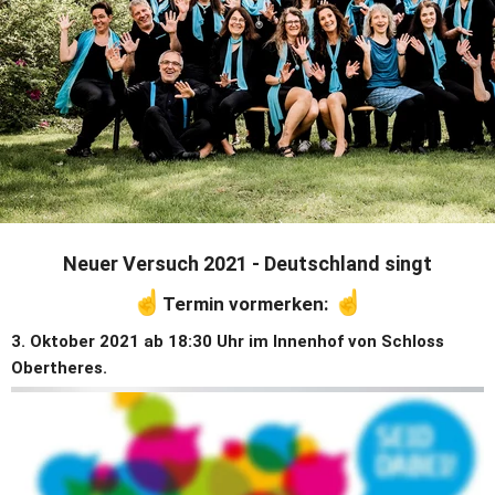
Neuer Versuch 2021 - Deutschland singt
☝
☝
Termin vormerken: 
3. Oktober 2021 ab 18:30 Uhr im Innenhof von Schloss 
Obertheres.
Wir feiern zusammen mit möglichst vielen Chören auf 
öffentlichen Plätzen und einem offenen Singen im ganzen Land.
Zum Dank dafür, dass Deutschland nach dem 2. Weltkrieg wieder 
ein Land ist soll in möglichst vielen Städten, Dörfern und 