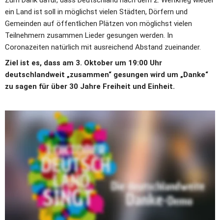
Zum Dank dafür, dass Deutschland nach dem 2. Weltkrieg wieder 
ein Land ist soll in möglichst vielen Städten, Dörfern und 
Gemeinden auf öffentlichen Plätzen von möglichst vielen 
Teilnehmern zusammen Lieder gesungen werden. In 
Coronazeiten natürlich mit ausreichend Abstand zueinander.
Ziel ist es, dass am 3. Oktober um 19:00 Uhr 
deutschlandweit „zusammen“ gesungen wird um „Danke“ 
zu sagen für über 30 Jahre Freiheit und Einheit.
Mehr als 30 Jahre Freiheit und 
Einheit - Die deutschlandweite 
Danke-Demo
Die Initiative “3. Oktober – Deutschland singt” lädt auch 2021 alle 
Generationen und Kulturen zum Singen auf Plätzen in allen 
Städten und Dörfern ein.
Wie auch immer Sie persönlich auf die Ereignisse seit der 