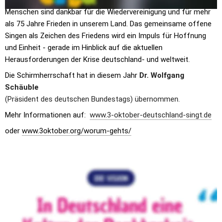
friedlichen Revolution und dem Mauerfall zurückblicken – viele 
Menschen sind dankbar für die Wiedervereinigung und für mehr 
als 75 Jahre Frieden in unserem Land. Das gemeinsame offene 
Singen als Zeichen des Friedens wird ein Impuls für Hoffnung 
und Einheit - gerade im Hinblick auf die aktuellen 
Herausforderungen der Krise deutschland- und weltweit.
Die Schirmherrschaft hat in diesem Jahr 
Dr. Wolfgang 
Schäuble
(Präsident des deutschen Bundestags) übernommen.
Mehr Informationen auf:  
www.3-oktober-deutschland-singt.de
oder 
www.3oktober.org/worum-gehts/
In Leipzig war die zentrale Veranstaltung 2020, die 
aber coronabedingt leider anders war als 
ursprünglich geplant. 