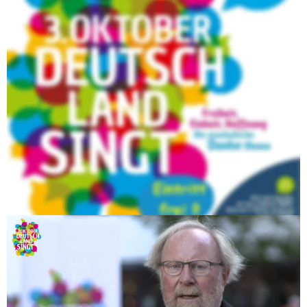
Gemeinden auf öffentlichen Plätzen von möglichst vielen 
Teilnehmern zusammen Lieder gesungen werden. In 
Coronazeiten natürlich mit ausreichend Abstand zueinander.
Ziel ist es, dass am 3. Oktober um 19:00 Uhr deutschlandweit 
„zusammen“ gesungen wird um „Danke“ zu sagen für über 30 
Jahre Freiheit und Einheit.
Wir sind dabei!
3. Oktober 2021 - ab18.30 Uhr im Innenhof von Schloss 
Obertheres.
Diese Veranstaltung findet unter Einhaltung der aktuellen 
Coronabestimmung statt!