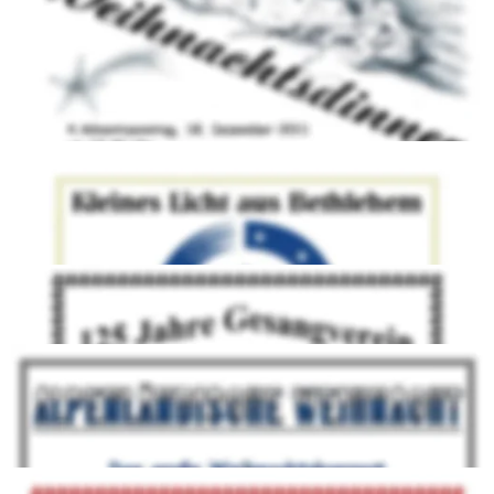
Gottesdienst verschiedene Advents- und Weihnachtslieder 
gesungen.
2013 - Kleines Licht aus Bethlehem
2014 - Jubiläumsweihnachtskonzert
125 Jahre Gesangverein Frohsinn Obertheres
2015 - Alpenländische Weihnacht
2016 - Transeamus usque Bethlehem
Lasst und nach Bethlehem gehen