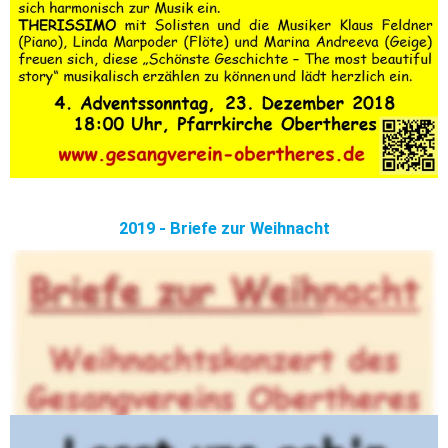
2019 - Briefe zur Weihnacht
2020
 - Kein Weihnachtskonzert –> Abgesagt wegen der 
Coronapandemie
Auch 
2021
 mussten wir unser Weihnachtskonzert leider 
kurzfristig absagen. Das Konzept hätte nur max. 30 
Besucher zugelassen - und dann auch nur mit 2G-Regelung.