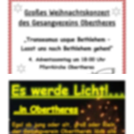
Mit einer neuen Idee von uns, begrüßen wir seit 2016 am 
Vorabend des 1. Adventsonntags den Advent in Obertheres. 
Unterstützt vom Musikverein Obertheres singen wir am 
wärmenden Feuer, bei Glühwein und Bratwurst, gemeinsam 
Adventslieder. An diesem Abend wird auch zum ersten Mal 
der große Christbaum erleuchtet.
2017 - Es werde Licht
Weil der 4. Advent auch Hl. Abend war, wurde aus dem 
Weihnachtskonzert ein Adventskonzert.
2018 - The most beautiful story
Weihnachtskantate für Chor, Solisten, Piano, Violine und 
Flöte.
Dieses Konzert haben wir am 6. Januar 2019 in der Kirche St. 
Bartholomäus in Oberwerrn wiederholt.
Hier auf YouTube anschauen