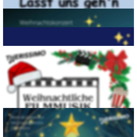
2022 - Lasst uns geh´n nach Bethlehem
2023 - Weihnachtserinnerungen
2024 - Weihnachtliche Filmmusik
2025 - Der verlorenen Stern
Ein Weihnachtsmärchen über den Weihnachtsstern, der fast 
erloschen ist und mit Hilfe der Tiere im Wald wieder in seiner 
vollen Pracht strahlt.
Dieses Konzert haben wir am 5. Januar 2026 in der Kirche St. 
Bartolomäus in Oberwerrn wiederholt.